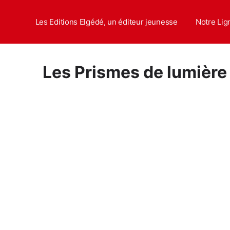
Aller
au
Les Editions Elgédé, un éditeur jeunesse
Notre Lig
contenu
Les Prismes de lumière